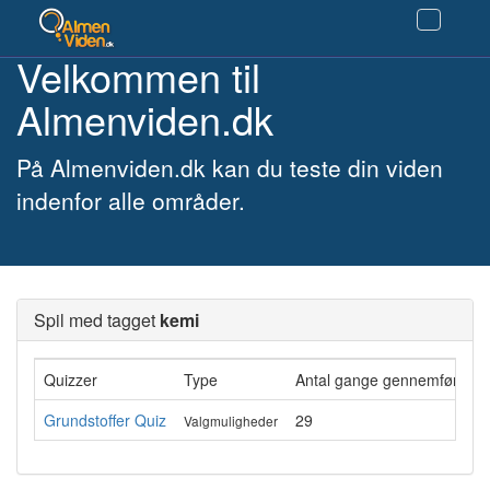
Velkommen til
Almenviden.dk
På Almenviden.dk kan du teste din viden
indenfor alle områder.
Spil med tagget
kemi
Quizzer
Type
Antal gange gennemført
G
Grundstoffer Quiz
29
Valgmuligheder