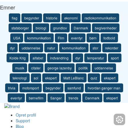
Emner
flag
begynder
historie
økonomi
radiokommunikation
statsborger
biologi
grundlov
Danmark
begivenheder
USA
kommunikation
Film
eventyr
børn
fodbold
dyr
uddannelse
natur
kommunikation
stor
rekorder
Kolde Krig
alfabet
indvandring
dyr
temperatur
sport
musik
citater
george lazenby
politik
uddannelse
teknologi
sol
ekspert
Matt LeBlanc
quiz
ekspert
trivia
motorsport
begynder
samfund
hvordan ganger man
eventyr
børnefilm
Sanger
trends
Danmark
ekspert
Opret profil
Support
Blog