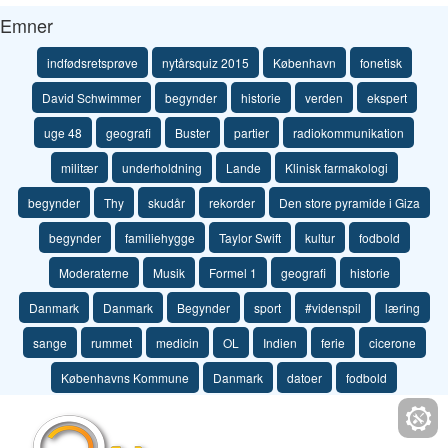
Emner
indfødsretsprøve
nytårsquiz 2015
København
fonetisk
David Schwimmer
begynder
historie
verden
ekspert
uge 48
geografi
Buster
partier
radiokommunikation
militær
underholdning
Lande
Klinisk farmakologi
begynder
Thy
skudår
rekorder
Den store pyramide i Giza
begynder
familiehygge
Taylor Swift
kultur
fodbold
Moderaterne
Musik
Formel 1
geografi
historie
Danmark
Danmark
Begynder
sport
#videnspil
læring
sange
rummet
medicin
OL
Indien
ferie
cicerone
Københavns Kommune
Danmark
datoer
fodbold