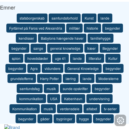
Emner
statsborgerskab
samfundsforhold
Kunst
lande
Fyrtårnet på Faros ved Alexandria
militær
historie
begynder
kendisser
Babylons hængende haver
familiehygge
begynder
sange
general knowledge
træer
Begynder
spion
hovedstæder
uge 41
lande
litteratur
Kultur
begynder
Agra
vidundere
General Knowledge
begynder
grundstofferne
Harry Potter
læring
lande
Moderaterne
samfundsfag
musik
sunde opskrifter
begynder
kommunikation
USA
København
undervisning
Kommunikation
musik
verdensdele
alfabet
tv-serier
begynder
gåder
bygninger
hygge
begynder