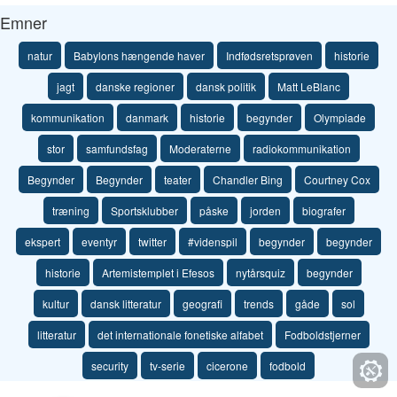
Emner
natur
Babylons hængende haver
Indfødsretsprøven
historie
jagt
danske regioner
dansk politik
Matt LeBlanc
kommunikation
danmark
historie
begynder
Olympiade
stor
samfundsfag
Moderaterne
radiokommunikation
Begynder
Begynder
teater
Chandler Bing
Courtney Cox
træning
Sportsklubber
påske
jorden
biografer
ekspert
eventyr
twitter
#videnspil
begynder
begynder
historie
Artemistemplet i Efesos
nytårsquiz
begynder
kultur
dansk litteratur
geografi
trends
gåde
sol
litteratur
det internationale fonetiske alfabet
Fodboldstjerner
security
tv-serie
cicerone
fodbold