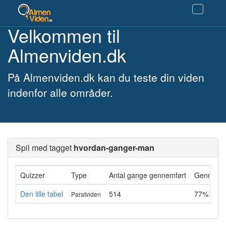
Velkommen til
Almenviden.dk
På Almenviden.dk kan du teste din viden
indenfor alle områder.
Spil med tagget
hvordan-ganger-man
Quizzer
Type
Antal gange gennemført
Gennemsni
Den lille tabel
514
77%
Paratviden