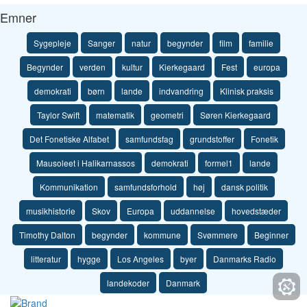
Emner
Sygepleje
Sanger
natur
begynder
film
familie
Begynder
verden
kultur
Kierkegaard
Fest
europa
demokrati
børn
lande
indvandring
Klinisk praksis
Taylor Swift
matematik
geometri
Søren Kierkegaard
Det Fonetiske Alfabet
samfundsfag
grundstoffer
Fonetik
Mausoleet i Halikarnassos
demokrati
formel1
lande
Kommunikation
samfundsforhold
høj
dansk politik
musikhistorie
Skov
Europa
uddannelse
hovedstæder
Timothy Dalton
begynder
kommune
Svømmere
Beginner
litteratur
hygge
Los Angeles
byer
Danmarks Radio
landekoder
Danmark