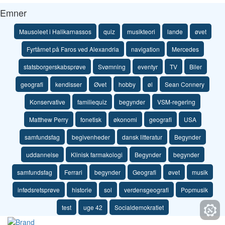
Emner
Mausoleet i Halikarnassos
quiz
musikteori
lande
øvet
Fyrtårnet på Faros ved Alexandria
navigation
Mercedes
statsborgerskabsprøve
Svømning
eventyr
TV
Biler
geografi
kendisser
Øvet
hobby
øl
Sean Connery
Konservative
familiequiz
begynder
VSM-regering
Matthew Perry
fonetisk
økonomi
geografi
USA
samfundsfag
begivenheder
dansk litteratur
Begynder
uddannelse
Klinisk farmakologi
Begynder
begynder
samfundsfag
Ferrari
begynder
Geografi
øvet
musik
infødsretsprøve
historie
sol
verdensgeografi
Popmusik
test
uge 42
Socialdemokratiet