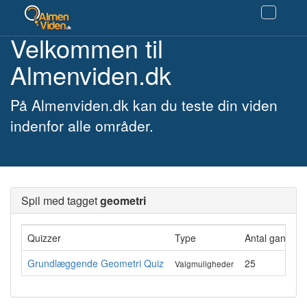
Velkommen til
Almenviden.dk
På Almenviden.dk kan du teste din viden
indenfor alle områder.
Spil med tagget
geometri
Quizzer
Type
Antal gange g
Grundlæggende Geometri Quiz
25
Valgmuligheder