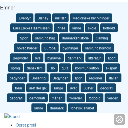
Emner
Eventyr
Disney
militær
Medicinske bivirkninger
Lars Løkke Rasmussen
Pinse
lande
skole
fodbold
Sport
samfundsfag
danmarkshistorie
Gaming
hovedstæder
Europa
bygninger
samfundsforhold
Begynder
øve
bynavne
danmark
litteratur
sport
sprog
dansk film
Rio
quiz
kommunikation
ekspert
begynder
Dosering
Begynder
sport
regioner
Italien
forår
året der gik
sange
øvet
Buster
geografi
geografi
demokrati
månen
tv-serier
fodbold
verden
lande
danmark
fonetisk alfabet
Opret profil