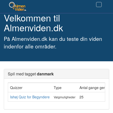
Velkommen til
Almenviden.dk
På Almenviden.dk kan du teste din viden
indenfor alle områder.
Spil med tagget
danmark
Quizzer
Type
Antal gange gennemf
Ishøj Quiz for Begyndere
25
Valgmuligheder