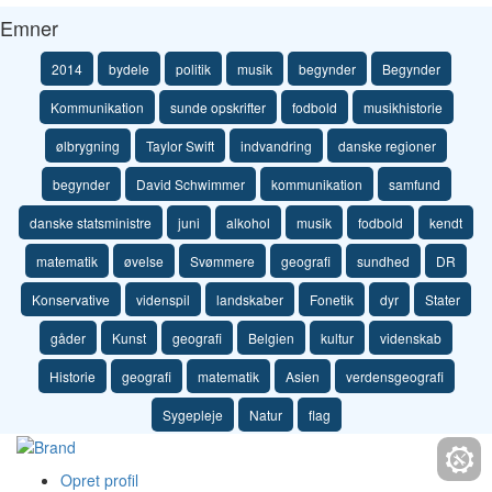
Emner
2014
bydele
politik
musik
begynder
Begynder
Kommunikation
sunde opskrifter
fodbold
musikhistorie
ølbrygning
Taylor Swift
indvandring
danske regioner
begynder
David Schwimmer
kommunikation
samfund
danske statsministre
juni
alkohol
musik
fodbold
kendt
matematik
øvelse
Svømmere
geografi
sundhed
DR
Konservative
videnspil
landskaber
Fonetik
dyr
Stater
gåder
Kunst
geografi
Belgien
kultur
videnskab
Historie
geografi
matematik
Asien
verdensgeografi
Sygepleje
Natur
flag
Opret profil