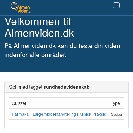
Velkommen til
Almenviden.dk
På Almenviden.dk kan du teste din viden
indenfor alle områder.
Spil med tagget
sundhedsvidenskab
Quizzer
Type
An
Farmaka - Lægemiddelhåndtering i Klinisk Praksis
87
Øvekort