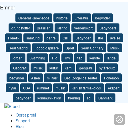
Emner
General Knowledge
historie
Litteratur
begynder
grundstoffer
Brasilien
læring
verdenskort
Begyndere
Fonetik
samfund
genre
Gilli
Begynder
stor
øvelse
Real Madrid
Fodboldspillere
Sport
Sean Connery
Musik
jorden
Svømning
Rio
Thy
flag
kendte
lande
Geografi
musik
kultur
kemi
geografi
nytårsquiz
begynder
Asien
militær
Det Kongelige Teater
Pokemon
nytår
USA
rummet
musik
Klinisk farmakologi
ekspert
begynder
kommunikation
træning
sol
Danmark
Opret profil
Support
Blog