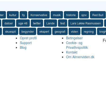
der
kultur
fly
Konservative
musik
historie
sjov
Red Bull
datoer
uge 46
twitter
Lande
fest
Lars Løkke Rasmussen
skuespil
begynder
ekspert
geografi
viden
regning
lovgi
Opret profil
Betingelser
F
Support
Cookie- og
Blog
Privatlivspolitik
Kontakt
Om Almenviden.dk