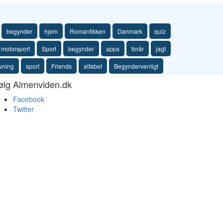
begynder
hjem
Romantikken
Danmark
quiz
motorsport
Sport
begynder
apps
forår
jagt
vning
sport
Friends
alfabet
Begyndervenligt
ølg Almenviden.dk
Facebook
Twitter