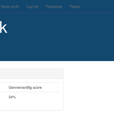
Opret profil
Log ind
Facebook
Twitter
k
Gennemsnitlig score
24%