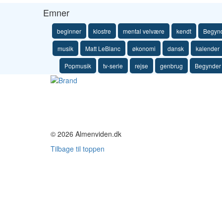
Emner
beginner
klostre
mental velvære
kendt
Begyn
musik
Matt LeBlanc
økonomi
dansk
kalender
Popmusik
tv-serie
rejse
genbrug
Begynder
© 2026 Almenviden.dk
Tilbage til toppen