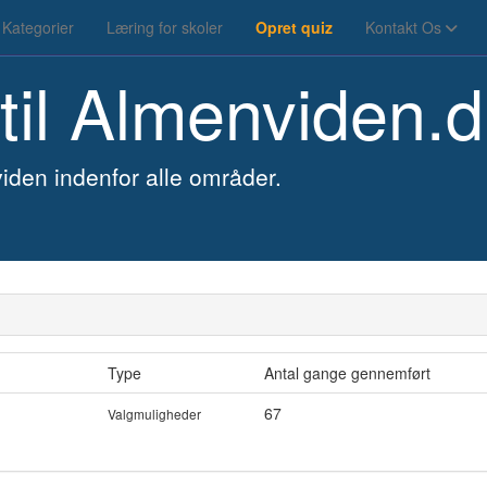
Kategorier
Læring for skoler
Opret quiz
Kontakt Os
til
Almenviden.d
iden indenfor alle områder.
Type
Antal gange gennemført
67
Valgmuligheder