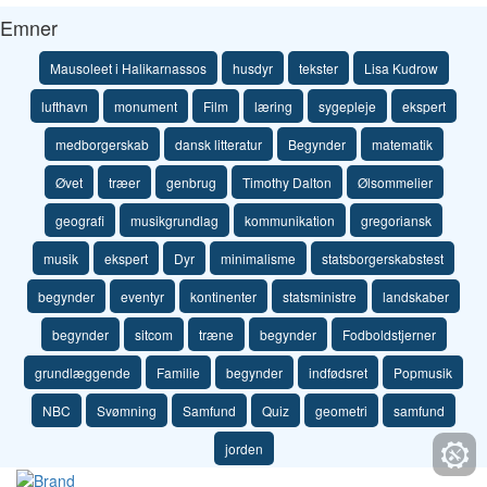
Emner
Mausoleet i Halikarnassos
husdyr
tekster
Lisa Kudrow
lufthavn
monument
Film
læring
sygepleje
ekspert
medborgerskab
dansk litteratur
Begynder
matematik
Øvet
træer
genbrug
Timothy Dalton
Ølsommelier
geografi
musikgrundlag
kommunikation
gregoriansk
musik
ekspert
Dyr
minimalisme
statsborgerskabstest
begynder
eventyr
kontinenter
statsministre
landskaber
begynder
sitcom
træne
begynder
Fodboldstjerner
grundlæggende
Familie
begynder
indfødsret
Popmusik
NBC
Svømning
Samfund
Quiz
geometri
samfund
jorden