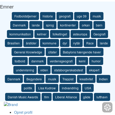
Emner
Fodboldstjerner
historie
geografi
uge 39
musik
Danmark
lande
sprog
kontinenter
orkan
børn
kommunikation
kellner
folketinget
østeuropa
Geografi
Brasilien
årstider
kommune
dyr
nytår
Race
lande
General Knowledge
citater
Babylons hængende haver
fodbold
danmark
verdensgeografi
kemi
humor
undervisning
viden
statsborgerskabstest
ekspert
Danmark
Begyndere
musik
Trappist
kreativitet
Indien
politik
Lisa Kudrow
indvandring
USA
Danish Music Awards
film
Liberal Alliance
gåde
lufthavn
Opret profil