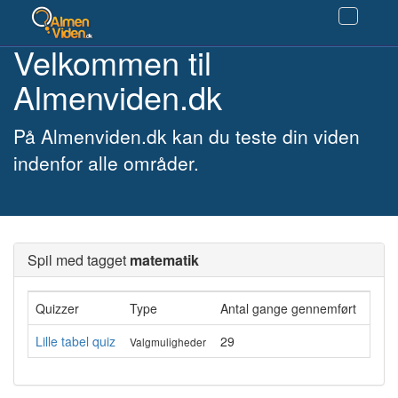
Velkommen til
Almenviden.dk
På Almenviden.dk kan du teste din viden
indenfor alle områder.
Spil med tagget
matematik
Quizzer
Type
Antal gange gennemført
Genn
Lille tabel quiz
29
19%
Valgmuligheder