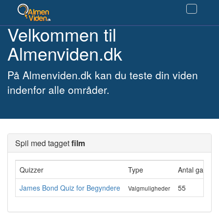
Velkommen til
Almenviden.dk
På Almenviden.dk kan du teste din viden
indenfor alle områder.
Spil med tagget
film
Quizzer
Type
Antal gange 
James Bond Quiz for Begyndere
55
Valgmuligheder