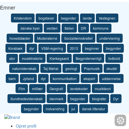
Emner
Kristendom
bogstaver
begynder
lande
Vestegnen
danske byer
verden
Italien
DR
kommune
hovedstæder
Moderaterne
Socialdemokratiet
undervisning
Korsbæk
dyr
VSM-regering
2013
beginner
begynder
stor
musikhistorie
Kierkegaard
Begyndervenligt
fodbold
naturvidenskab
Taj Mahal
geologi
Popmusik
skudår
børn
Jylland
dyr
kommunikation
ekspert
uddannelse
Film
militær
Geografi
landekoder
musikteori
Sundhedsvidenskab
danmark
begynder
biografer
Dyr
begynder
indvandring
jul
dansk litteratur
Opret profil