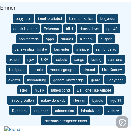
Emner
begynder
fonetisk alfabet
kommunikation
begynder
dansk litteratur
Pokemon
fritid
danske byer
uge 48
sommerferie
apps
rummet
økonomi
ekspert
danske statsministre
begynder
ministre
samfundsfag
ekspert
sjov
USA
fodbold
sange
læring
samfund
Helligdag
historie
verdensgeografi
ekspert
Lisa Kudrow
eventyr
indvandring
general knowledge
genre
Begynder
Ræs
musik
james bond
Det Fonetiske Alfabet
Timothy Dalton
naturvidenskab
litteratur
bydele
uge 39
Danmark
beginner
uddannelse
introduktion
tv-show
Babylons hængende haver