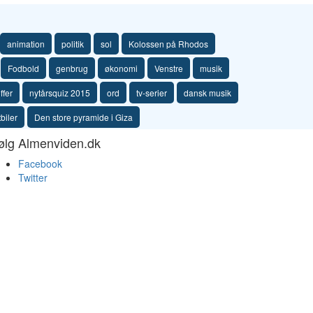
animation
politik
sol
Kolossen på Rhodos
Fodbold
genbrug
økonomi
Venstre
musik
ffer
nytårsquiz 2015
ord
tv-serier
dansk musik
biler
Den store pyramide i Giza
ølg Almenviden.dk
Facebook
Twitter