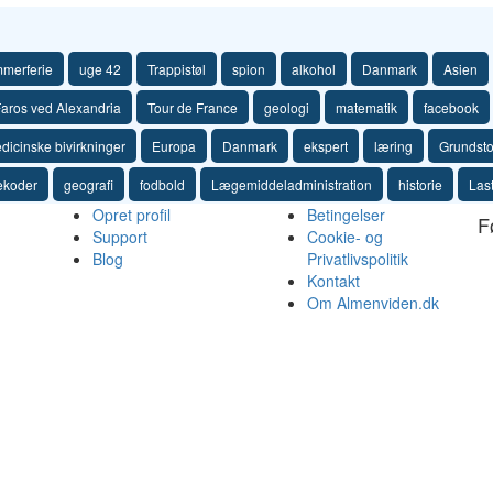
merferie
uge 42
Trappistøl
spion
alkohol
Danmark
Asien
Faros ved Alexandria
Tour de France
geologi
matematik
facebook
dicinske bivirkninger
Europa
Danmark
ekspert
læring
Grundsto
ekoder
geografi
fodbold
Lægemiddeladministration
historie
Last
Opret profil
Betingelser
F
Support
Cookie- og
Blog
Privatlivspolitik
Kontakt
Om Almenviden.dk