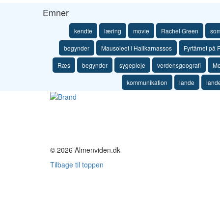
Emner
kendte
læring
movie
Rachel Green
som
begynder
Mausoleet i Halikarnassos
Fyrtårnet på 
Ræs
begynder
sygepleje
verdensgeografi
Me
kommunikation
lande
land
© 2026 Almenviden.dk
Tilbage til toppen