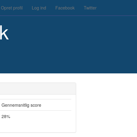
Opret profil
Log ind
Facebook
Twitter
k
Gennemsnitlig score
28%