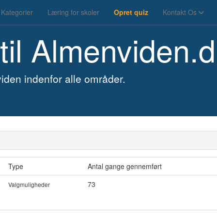
Kategorier
Læring for skoler
Opret quiz
Kontakt Os
til
Almenviden.d
iden indenfor alle områder.
Type
Antal gange gennemført
73
Valgmuligheder