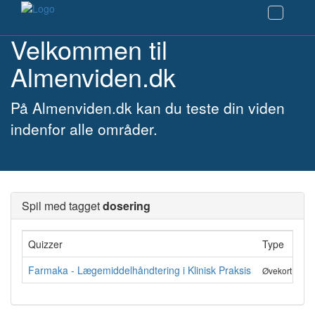
Velkommen til
Almenviden.dk
På Almenviden.dk kan du teste din viden
indenfor alle områder.
Spil med tagget
dosering
Quizzer
Type
An
Farmaka - Lægemiddelhåndtering i Klinisk Praksis
87
Øvekort