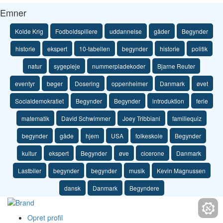
Emner
Kolde Krig
Fodboldspillere
uddannelse
gåder
Begynder
historie
ekspert
10-tabellen
begynder
historie
politik
natur
sygepleje
nummerpladekoder
Bjarne Reuter
eventyr
bøger
Dosering
oppenheimer
Danmark
øvet
Socialdemokratiet
Begynder
Begynder
introduktion
ferie
matematik
David Schwimmer
Joey Tribbiani
familiequiz
begynder
gåde
hjem
USA
folkeskole
Begynder
kultur
ekspert
Begynder
øve
cicerone
Danmark
Lastbiler
begynder
begynder
musik
Kevin Magnussen
dansk
Danmark
Begyndere
Opret profil