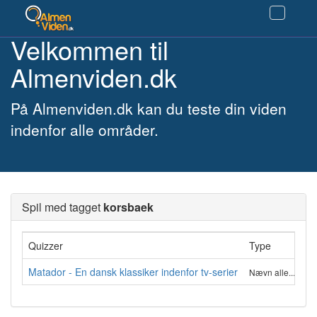
Velkommen til
Almenviden.dk
På Almenviden.dk kan du teste din viden
indenfor alle områder.
Spil med tagget
korsbaek
Quizzer
Type
A
Matador - En dansk klassiker indenfor tv-serier
8
Nævn alle.....