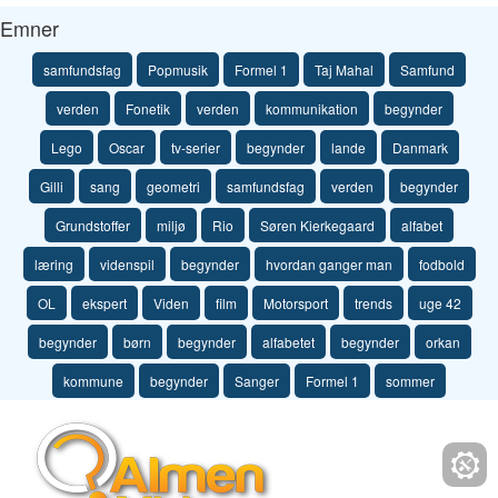
Emner
samfundsfag
Popmusik
Formel 1
Taj Mahal
Samfund
verden
Fonetik
verden
kommunikation
begynder
Lego
Oscar
tv-serier
begynder
lande
Danmark
Gilli
sang
geometri
samfundsfag
verden
begynder
Grundstoffer
miljø
Rio
Søren Kierkegaard
alfabet
læring
videnspil
begynder
hvordan ganger man
fodbold
OL
ekspert
Viden
film
Motorsport
trends
uge 42
begynder
børn
begynder
alfabetet
begynder
orkan
kommune
begynder
Sanger
Formel 1
sommer