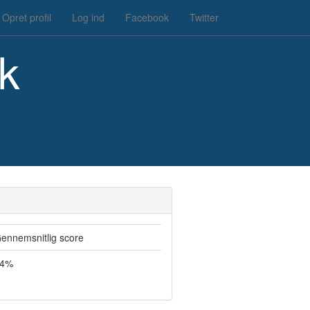
Opret profil
Log ind
Facebook
Twitter
k
ennemsnitlig score
4%