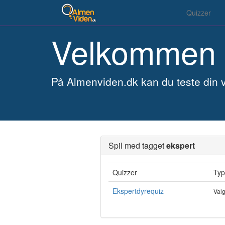
Quizzer
Velkommen 
På Almenviden.dk kan du teste din v
Spil med tagget
ekspert
Quizzer
Typ
Ekspertdyrequiz
Val