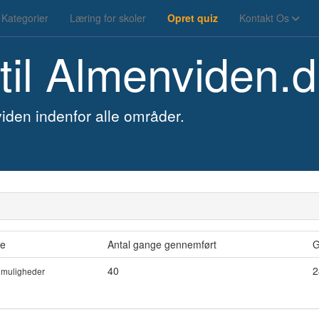
Kategorier
Læring for skoler
Opret quiz
Kontakt Os
til
Almenviden.d
iden indenfor alle områder.
e
Antal gange gennemført
G
40
2
gmuligheder