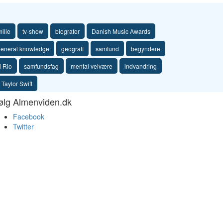
milie
tv-show
biografer
Danish Music Awards
eneral knowledge
geografi
samfund
begyndere
i Rio
samfundsfag
mental velvære
indvandring
Taylor Swift
ølg Almenviden.dk
Facebook
Twitter