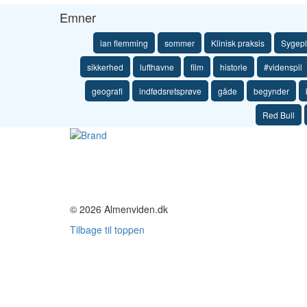
Emner
ian flemming
sommer
Klinisk praksis
Sygepl
sikkerhed
lufthavne
film
historie
#videnspil
geografi
indfødsretsprøve
gåde
begynder
Red Bull
© 2026 Almenviden.dk
Tilbage til toppen