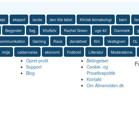
eje
ekspert
lande
den lille tabel
Klinisk farmakologi
børn
fa
Begynder
flag
friluftsliv
Rachel Green
uge 40
Danmark
g
kommunikation
Gaming
Race
danskhed
film
Vestegnen
OL 
miljø
uddannelse
økonomi
Fodbold
Litteratur
Moderaterne
Opret profil
Betingelser
F
Support
Cookie- og
Blog
Privatlivspolitik
Kontakt
Om Almenviden.dk