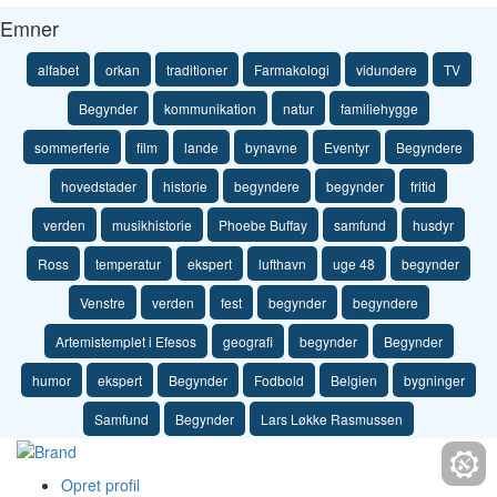
Emner
alfabet
orkan
traditioner
Farmakologi
vidundere
TV
Begynder
kommunikation
natur
familiehygge
sommerferie
film
lande
bynavne
Eventyr
Begyndere
hovedstader
historie
begyndere
begynder
fritid
verden
musikhistorie
Phoebe Buffay
samfund
husdyr
Ross
temperatur
ekspert
lufthavn
uge 48
begynder
Venstre
verden
fest
begynder
begyndere
Artemistemplet i Efesos
geografi
begynder
Begynder
humor
ekspert
Begynder
Fodbold
Belgien
bygninger
Samfund
Begynder
Lars Løkke Rasmussen
Opret profil