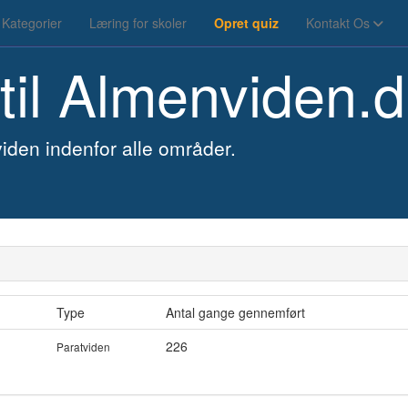
Kategorier
Læring for skoler
Opret quiz
Kontakt Os
til
Almenviden.d
iden indenfor alle områder.
Type
Antal gange gennemført
226
Paratviden