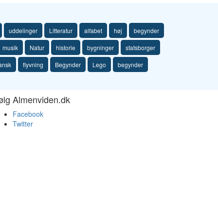
uddelinger
Litteratur
alfabet
høj
begynder
musik
Natur
historie
bygninger
statsborger
ansk
flyvning
Begynder
Lego
begynder
ølg Almenviden.dk
Facebook
Twitter