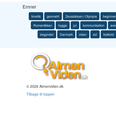
Emner
fonetik
geometri
Zeusstatuen i Olympia
beginner
Romantikken
hygge
jul
kommunikation
øve
begynder
Danmark
viden
sol
fodbold
© 2026 Almenviden.dk
Tilbage til toppen