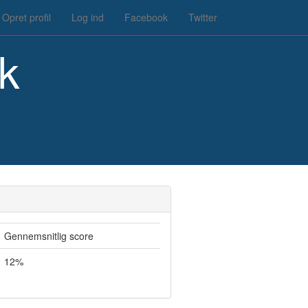
Opret profil
Log ind
Facebook
Twitter
k
Gennemsnitlig score
12%