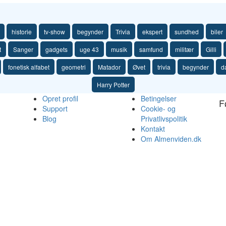
historie
tv-show
begynder
Trivia
ekspert
sundhed
biler
t
Sanger
gadgets
uge 43
musik
samfund
militær
Gilli
fonetisk alfabet
geometri
Matador
Øvet
trivia
begynder
d
Harry Potter
Opret profil
Betingelser
F
Support
Cookie- og
Blog
Privatlivspolitik
Kontakt
Om Almenviden.dk