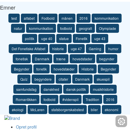
Emner
test
alfabet
Fodbold
månen
2016
kommunikation
natur
kommunikation
fodbold
geografi
Olympiade
politik
uge 40
statue
Fonetik
uge 43
Det Fonetiske Alfabet
historie
uge 47
Gaming
humor
fonetisk
Danmark
træne
hovedstader
begynder
Begynder
fonetik
hovedstæder
Historie
Begynder
Quiz
begyndere
citater
Danmark
skuespil
samfundsfag
danskhed
dansk politik
musikhistorie
Romantikken
fodbold
#videnspil
Tradition
2016
økologi
McLaren
statsborgerskabstest
biler
økonomi
Opret profil