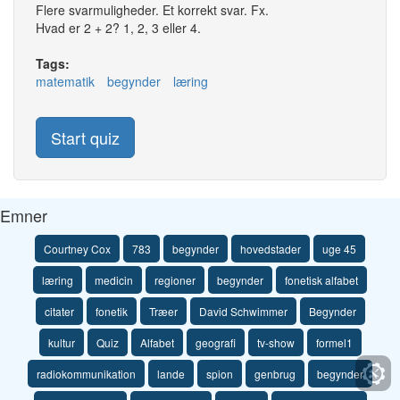
Flere svarmuligheder. Et korrekt svar. Fx.
Hvad er 2 + 2? 1, 2, 3 eller 4.
Tags:
matematik
begynder
læring
Start quiz
Emner
Courtney Cox
783
begynder
hovedstader
uge 45
læring
medicin
regioner
begynder
fonetisk alfabet
citater
fonetik
Træer
David Schwimmer
Begynder
kultur
Quiz
Alfabet
geografi
tv-show
formel1
radiokommunikation
lande
spion
genbrug
begynder