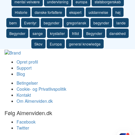
mental velvære
undervisning
europa
statsborgerskab
Historie
danske forfattere
ekspert
uddannelse
høj
børn
Eventyr
begynder
gregoriansk
begynder
lande
Begynder
sange
krystaller
fritid
Begynder
danskhed
Skov
Europa
general knowledge
Opret profil
Support
Blog
Betingelser
Cookie- og Privatlivspolitik
Kontakt
Om Almenviden.dk
Følg Almenviden.dk
Facebook
Twitter