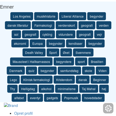
Emner
Los Angeles
musikhistorie
Liberal Alliance
begynder
dansk litteratur
Farmakologi
verdenskort
geografi
verden
sol
geografi
cykling
vidundere
geografi
vejr
økonomi
Europa
begynder
kendisser
begynder
Death Valley
Sport
Øvet
Svømmere
Mausoleet i Halikarnassos
begyndere
sport
Brasilien
Danmark
quiz
begynder
samfundsfag
skole
Viden
Lego
Klinisk farmakologi
Kristendom
dansk
Beginner
Thy
Helligdag
alkohol
minimalisme
Taj Mahal
høj
alfabet
eventyr
gadgets
Popmusik
hovedstader
Opret profil