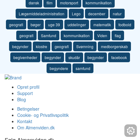
dansk
film
motorsport
kommunikation
Lægemiddeladministration
Lego
december
natur
geografi
bøger
uge 39
uddelinger
matematik
fodbold
geografi
Samfund
kommunikation
Viden
flag
begynder
klostre
geografi
Svømning
medborgerskab
begivenheder
begynder
skudår
begynder
facebook
begyndere
samfund
Opret profil
Support
Blog
Betingelser
Cookie- og Privatlivspolitik
Kontakt
Om Almenviden.dk
Følg Almenviden.dk