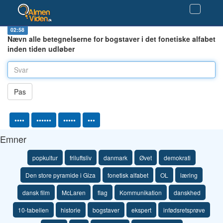
spørgsmål nr.
Antal rigtige svar
1/1
0
02:57
Nævn alle betegnelserne for bogstaver i det fonetiske alfabet
inden tiden udløber
Pas
••••
••••••
•••••
•••
Emner
popkultur
friluftsliv
danmark
Øvet
demokrati
Den store pyramide i Giza
fonetisk alfabet
OL
læring
dansk film
McLaren
flag
Kommunikation
danskhed
10-tabellen
historie
bogstaver
ekspert
infødsretsprøve