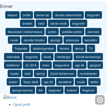
Emner
ekspert
politik
dansk rap
danske statsministre
begynder
årstider
natur
dansk musik
begynder
Mausoleet i Halikarnassos
jorden
politiske partier
danmark
musik
Jennifer Aniston
geologi
østeuropa
børnefilm
Trappistøl
statsborgerskab
Venstre
læring
TV
videnskab
begynder
lande
folketinget
Klinisk farmakologi
traditioner
OL 2016
viden
begyndere
uge 48
geografi
husdyr
forår
læring
David Schwimmer
hovedstæder
jorden
Taylor Swift
uge 39
danskhed
musik
twitter
george lazenby
film
begynder
fodbold
Regioner
Opret profil