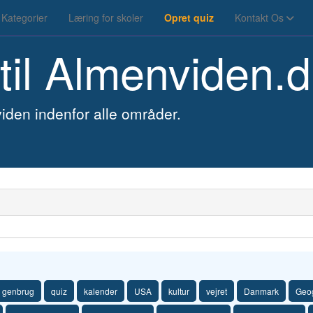
Kategorier
Læring for skoler
Opret quiz
Kontakt Os
til
Almenviden.d
iden indenfor alle områder.
genbrug
quiz
kalender
USA
kultur
vejret
Danmark
Geog