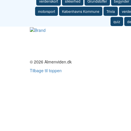
verdenskort
sikkerhed
Grundstoffer
begynder
motorsport
Københavns Kommune
Trivia
verd
quiz
de
© 2026 Almenviden.dk
Tilbage til toppen