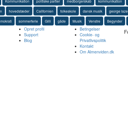
Kommunikation
politiske partier
medborgerskab
kommunikation
en
hovedstæder
Californien
folkeskole
dansk musik
george laz
mokrati
sommerferie
Gilli
gåde
Musik
Venstre
Begynder
Opret profil
Betingelser
F
Support
Cookie- og
Blog
Privatlivspolitik
Kontakt
Om Almenviden.dk