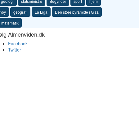
geologi
statsministre
Begynder
sport
hjem
enby
geografi
La Liga
Den store pyramide i Giza
matematik
ølg Almenviden.dk
Facebook
Twitter