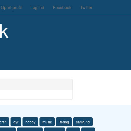
Opret profil
Log ind
Facebook
Twitter
k
rafi
dyr
hobby
musik
læring
samfund