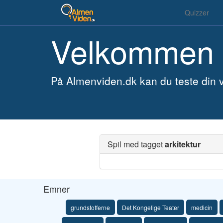
Quizzer
Velkommen 
På Almenviden.dk kan du teste din v
Spil med tagget
arkitektur
Emner
grundstofferne
Det Kongelige Teater
medicin