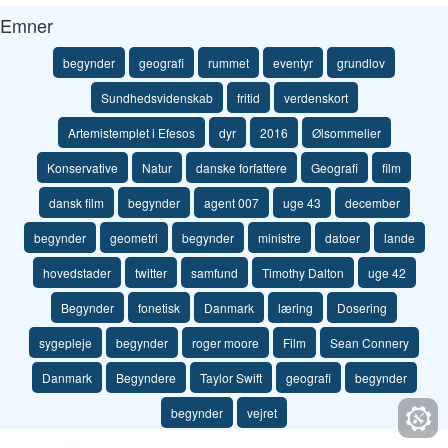
Emner
begynder
geografi
rummet
eventyr
grundlov
Sundhedsvidenskab
fritid
verdenskort
Artemistemplet i Efesos
dyr
2016
Ølsommelier
Konservative
Natur
danske forfattere
Geografi
film
dansk film
begynder
agent 007
uge 43
december
begynder
geometri
begynder
ministre
datoer
lande
hovedstader
twitter
samfund
Timothy Dalton
uge 42
Begynder
fonetisk
Danmark
læring
Dosering
sygepleje
begynder
roger moore
Film
Sean Connery
Danmark
Begyndere
Taylor Swift
geografi
begynder
begynder
vejret