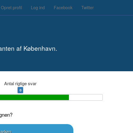
Opret profil
Log ind
Facebook
Twitter
kanten af København.
Antal rigtige svar
0
egnen?
arken