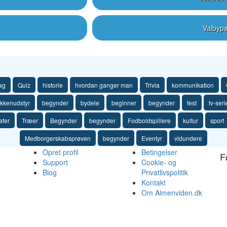
Valbyp
ag
Quiz
historie
hvordan ganger man
Trivia
kommunikation
kkenudstyr
begynder
bydele
beginner
begynder
fest
tv-seri
afer
Træer
Begynder
begynder
Fodboldspillere
kultur
sport
Medborgerskabsprøven
begynder
Eventyr
vidundere
Opret profil
Betingelser
F
Support
Cookie- og
Blog
Privatlivspolitik
Kontakt
Om Almenviden.dk