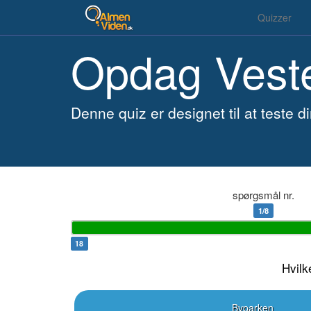
Quizzer
Opdag Vest
Denne quiz er designet til at teste
spørgsmål nr.
1/8
17
Hvilk
Byparken