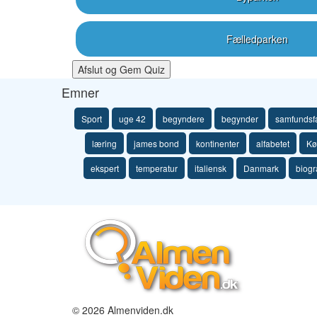
Fælledparken
Afslut og Gem Quiz
Emner
Sport
uge 42
begyndere
begynder
samfundsf
læring
james bond
kontinenter
alfabetet
Kø
ekspert
temperatur
italiensk
Danmark
biogr
© 2026 Almenviden.dk