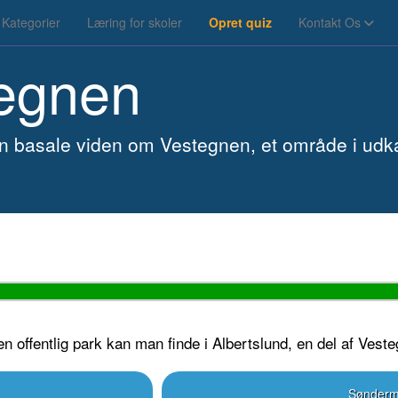
Kategorier
Læring for skoler
Opret quiz
Kontakt Os
egnen
 din basale viden om Vestegnen, et område i ud
en offentlig park kan man finde i Albertslund, en del af Vest
Sønderm