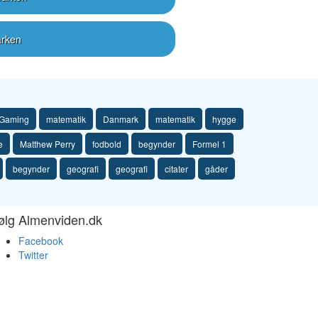
arken
Gaming
matematik
Danmark
matematik
hygge
e
Matthew Perry
fodbold
begynder
Formel 1
begynder
geografi
geografi
citater
gåder
ølg Almenviden.dk
Facebook
Twitter