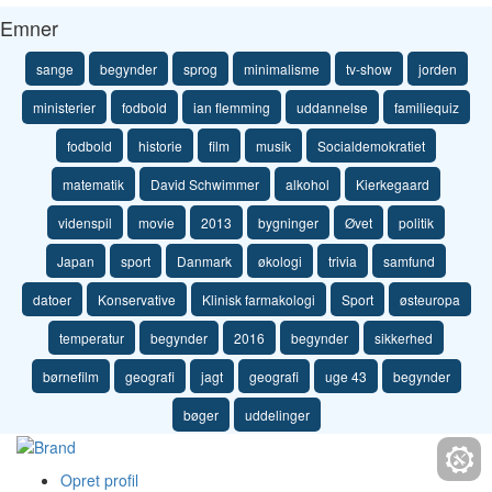
Emner
sange
begynder
sprog
minimalisme
tv-show
jorden
ministerier
fodbold
ian flemming
uddannelse
familiequiz
fodbold
historie
film
musik
Socialdemokratiet
matematik
David Schwimmer
alkohol
Kierkegaard
videnspil
movie
2013
bygninger
Øvet
politik
Japan
sport
Danmark
økologi
trivia
samfund
datoer
Konservative
Klinisk farmakologi
Sport
østeuropa
temperatur
begynder
2016
begynder
sikkerhed
børnefilm
geografi
jagt
geografi
uge 43
begynder
bøger
uddelinger
Opret profil