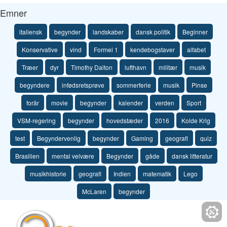
Emner
italiensk
begynder
landskaber
dansk politik
Beginner
Konservative
vind
Formel 1
kendebogstaver
alfabet
Træer
dyr
Timothy Dalton
lufthavn
militær
musik
begyndere
infødsretsprøve
sommerferie
musik
Pinse
forår
movie
begynder
kalender
verden
Sport
VSM-regering
begynder
hovedstæder
2016
Kolde Krig
test
Begyndervenlig
begynder
Gaming
geografi
quiz
Brasilien
mental velvære
Begynder
gåde
dansk litteratur
musikhistorie
geografi
Indien
matematik
Lego
McLaren
begynder