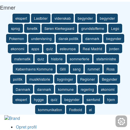
Emner
ekspert
Lastbiler
videnskab
begynder
begynder
sprog
fonetik
Søren Kierkegaard
grundstofferne
Lego
Pokemon
undervisning
dansk politik
danmark
begynder
økonomi
apps
quiz
østeuropa
Real Madrid
jorden
matematik
quiz
historie
sommerferie
statsministre
Københavns Kommune
Gilli
sang
rummet
Ross
politik
musikhistorie
bygninger
Regioner
Begynder
Danmark
danmark
kommune
regering
økonomi
ekspert
hygge
quiz
begynder
samfund
hjem
kommunikation
Fodbold
øl
Opret profil