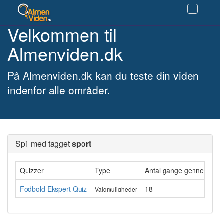
Velkommen til
Almenviden.dk
På Almenviden.dk kan du teste din viden
indenfor alle områder.
Spil med tagget
sport
Quizzer
Type
Antal gange gennemført
Fodbold Ekspert Quiz
18
Valgmuligheder