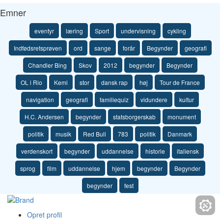
Emner
eventyr
læring
Sport
undervisning
cykling
Indfødsretsprøven
ord
sange
forår
Begynder
geografi
Chandler Bing
Skov
2012
begynder
Begynder
OL i Rio
Kemi
stor
dansk rap
høj
Tour de France
navigation
geografi
familiequiz
vidundere
kultur
H.C. Andersen
begynder
statsborgerskab
monument
politik
musik
Red Bull
783
politik
Danmark
verdenskort
begynder
uddannelse
historie
italiensk
sprog
film
uddannelse
hjem
begynder
Begynder
begynder
fest
Opret profil