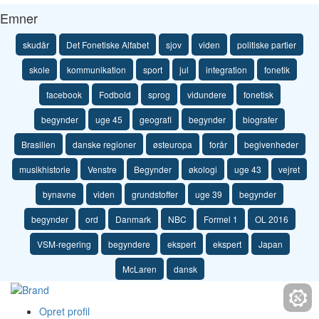
Emner
skudår
Det Fonetiske Alfabet
sjov
viden
politiske partier
skole
kommunikation
sport
jul
integration
fonetik
facebook
Fodbold
sprog
vidundere
fonetisk
begynder
uge 45
geografi
begynder
biografer
Brasilien
danske regioner
østeuropa
forår
begivenheder
musikhistorie
Venstre
Begynder
økologi
uge 43
vejret
bynavne
viden
grundstoffer
uge 39
begynder
begynder
ord
Danmark
NBC
Formel 1
OL 2016
VSM-regering
begyndere
ekspert
ekspert
Japan
McLaren
dansk
Opret profil