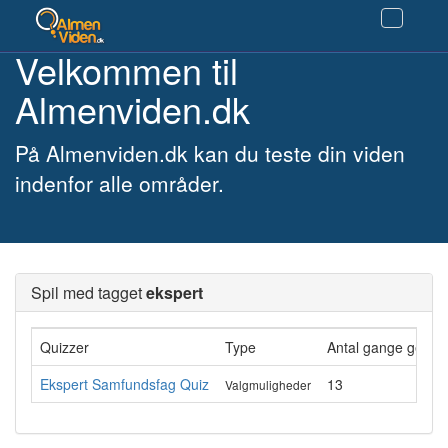
Velkommen til
Almenviden.dk
På Almenviden.dk kan du teste din viden
indenfor alle områder.
Spil med tagget
ekspert
Quizzer
Type
Antal gange genne
Ekspert Samfundsfag Quiz
13
Valgmuligheder