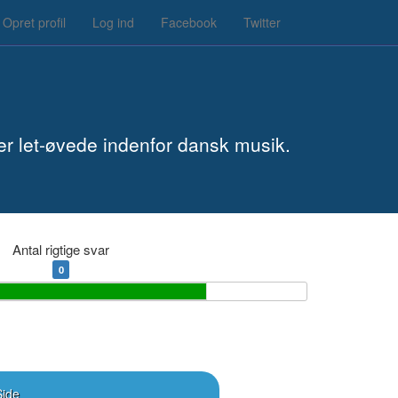
Opret profil
Log ind
Facebook
Twitter
 er let-øvede indenfor dansk musik.
Antal rigtige svar
0
Side