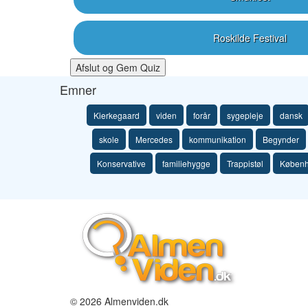
Roskilde Festival
Afslut og Gem Quiz
Emner
Kierkegaard
viden
forår
sygepleje
dansk
skole
Mercedes
kommunikation
Begynder
Konservative
familiehygge
Trappistøl
Køben
© 2026 Almenviden.dk