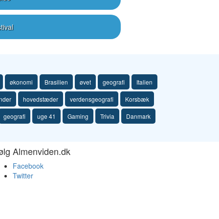
tival
økonomi
Brasilien
øvet
geografi
Italien
nder
hovedstæder
verdensgeografi
Korsbæk
geografi
uge 41
Gaming
Trivia
Danmark
ølg Almenviden.dk
Facebook
Twitter