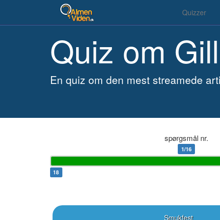
Quizzer
Quiz om Gill
En quiz om den mest streamede artist
spørgsmål nr.
1/16
17
Smukfest