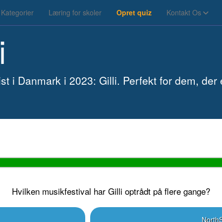
Kategorier
Læring for skoler
Opret quiz
Kontakt Os
i
 i Danmark i 2023: Gilli. Perfekt for dem, der
Hvilken musikfestival har Gilli optrådt på flere gange?
North