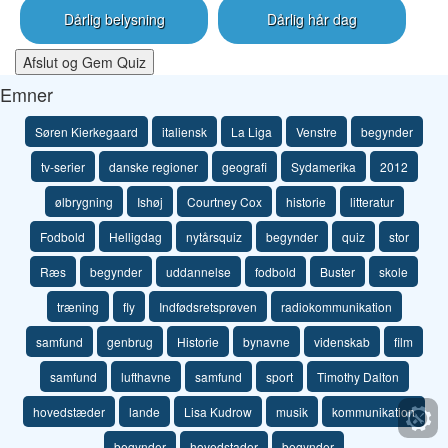
Dårlig belysning
Dårlig hår dag
Afslut og Gem Quiz
Emner
Søren Kierkegaard
italiensk
La Liga
Venstre
begynder
tv-serier
danske regioner
geografi
Sydamerika
2012
ølbrygning
Ishøj
Courtney Cox
historie
litteratur
Fodbold
Helligdag
nytårsquiz
begynder
quiz
stor
Ræs
begynder
uddannelse
fodbold
Buster
skole
træning
fly
Indfødsretsprøven
radiokommunikation
samfund
genbrug
Historie
bynavne
videnskab
film
samfund
lufthavne
samfund
sport
Timothy Dalton
hovedstæder
lande
Lisa Kudrow
musik
kommunikation
begynder
hovedstader
begynder