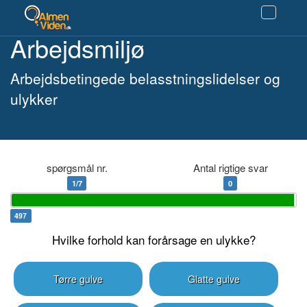
Arbejdsmiljø
Arbejdsbetingede belasstningslidelser og
ulykker
spørgsmål nr.
Antal rigtige svar
1/7
0
497
Hvilke forhold kan forårsage en ulykke?
Tørre gulve
Glatte gulve