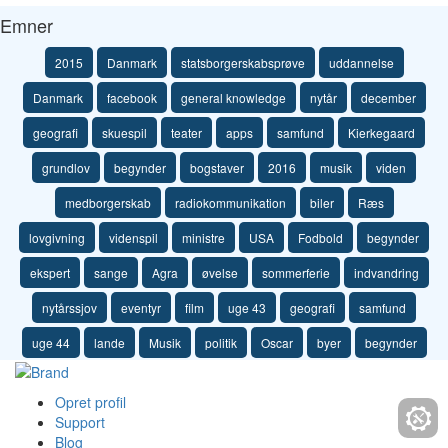
Emner
2015
Danmark
statsborgerskabsprøve
uddannelse
Danmark
facebook
general knowledge
nytår
december
geografi
skuespil
teater
apps
samfund
Kierkegaard
grundlov
begynder
bogstaver
2016
musik
viden
medborgerskab
radiokommunikation
biler
Ræs
lovgivning
videnspil
ministre
USA
Fodbold
begynder
ekspert
sange
Agra
øvelse
sommerferie
indvandring
nytårssjov
eventyr
film
uge 43
geografi
samfund
uge 44
lande
Musik
politik
Oscar
byer
begynder
Opret profil
Support
Blog