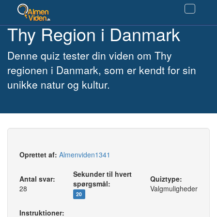
Thy Region i Danmark
Denne quiz tester din viden om Thy
regionen i Danmark, som er kendt for sin
unikke natur og kultur.
Oprettet af:
Almenviden1341
Sekunder til hvert
Antal svar:
Quiztype:
spørgsmål:
28
Valgmuligheder
20
Instruktioner: