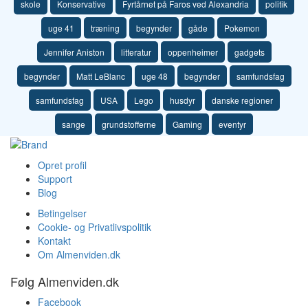
skole
Konservative
Fyrtårnet på Faros ved Alexandria
politik
uge 41
træning
begynder
gåde
Pokemon
Jennifer Aniston
litteratur
oppenheimer
gadgets
begynder
Matt LeBlanc
uge 48
begynder
samfundsfag
samfundsfag
USA
Lego
husdyr
danske regioner
sange
grundstofferne
Gaming
eventyr
Opret profil
Support
Blog
Betingelser
Cookie- og Privatlivspolitik
Kontakt
Om Almenviden.dk
Følg Almenviden.dk
Facebook