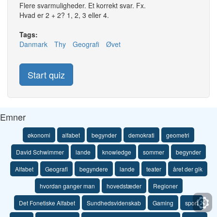
Flere svarmuligheder. Et korrekt svar. Fx.
Hvad er 2 + 2? 1, 2, 3 eller 4.
Tags:
Danmark
Thy
Geografi
Øvet
Start quiz
Emner
økonomi
alfabet
begynder
demokrati
geometri
David Schwimmer
lande
knowledge
sommer
begynder
Alfabet
Geografi
begyndere
lande
teater
året der gik
hvordan ganger man
hovedstæder
Regioner
Det Fonetiske Alfabet
Sundhedsvidenskab
Gaming
sport