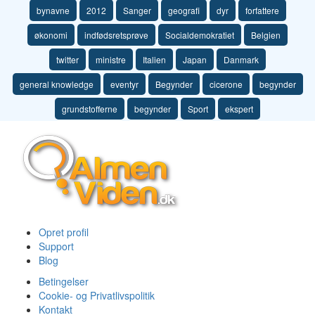
bynavne
2012
Sanger
geografi
dyr
forfattere
økonomi
indfødsretsprøve
Socialdemokratiet
Belgien
twitter
ministre
Italien
Japan
Danmark
general knowledge
eventyr
Begynder
cicerone
begynder
grundstofferne
begynder
Sport
ekspert
Opret profil
Support
Blog
Betingelser
Cookie- og Privatlivspolitik
Kontakt