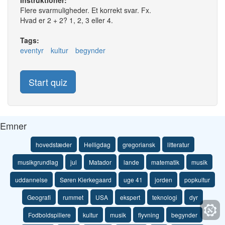
Instruktioner:
Flere svarmuligheder. Et korrekt svar. Fx.
Hvad er 2 + 2? 1, 2, 3 eller 4.
Tags:
eventyr
kultur
begynder
Start quiz
Emner
hovedstæder
Helligdag
gregoriansk
litteratur
musikgrundlag
jul
Matador
lande
matematik
musik
uddannelse
Søren Kierkegaard
uge 41
jorden
popkultur
Geografi
rummet
USA
ekspert
teknologi
dyr
Fodboldspillere
kultur
musik
flyvning
begynder