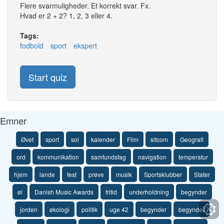
Flere svarmuligheder. Et korrekt svar. Fx.
Hvad er 2 + 2? 1, 2, 3 eller 4.
Tags:
fodbold
sport
ekspert
Start quiz
Emner
Øvet
sport
sol
kalender
Film
sitcom
Geografi
ord
kommunikation
samfundsfag
navigation
temperatur
hjem
lande
fest
prøve
musik
Sportsklubber
Stater
øl
Danish Music Awards
fritid
underholdning
begynder
jorden
økologi
politik
uge 42
begynder
begynder