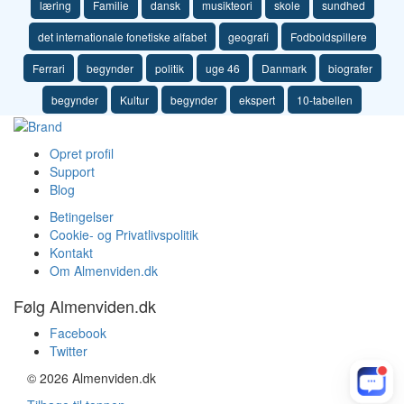
læring
Familie
dansk
musikteori
skole
sundhed
det internationale fonetiske alfabet
geografi
Fodboldspillere
Ferrari
begynder
politik
uge 46
Danmark
biografer
begynder
Kultur
begynder
ekspert
10-tabellen
Opret profil
Support
Blog
Betingelser
Cookie- og Privatlivspolitik
Kontakt
Om Almenviden.dk
Følg Almenviden.dk
Facebook
Twitter
© 2026 Almenviden.dk