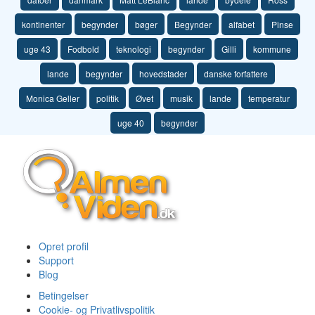
kontinenter
begynder
bøger
Begynder
alfabet
Pinse
uge 43
Fodbold
teknologi
begynder
Gilli
kommune
lande
begynder
hovedstader
danske forfattere
Monica Geller
politik
Øvet
musik
lande
temperatur
uge 40
begynder
Opret profil
Support
Blog
Betingelser
Cookie- og Privatlivspolitik