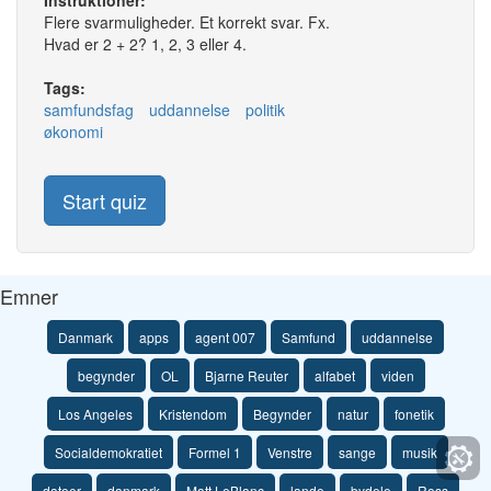
Instruktioner:
Flere svarmuligheder. Et korrekt svar. Fx.
Hvad er 2 + 2? 1, 2, 3 eller 4.
Tags:
samfundsfag
uddannelse
politik
økonomi
Start quiz
Emner
Danmark
apps
agent 007
Samfund
uddannelse
begynder
OL
Bjarne Reuter
alfabet
viden
Los Angeles
Kristendom
Begynder
natur
fonetik
Socialdemokratiet
Formel 1
Venstre
sange
musik
datoer
danmark
Matt LeBlanc
lande
bydele
Ross