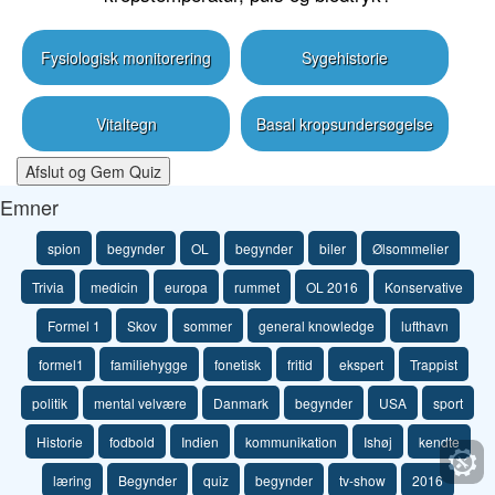
Fysiologisk monitorering
Sygehistorie
Vitaltegn
Basal kropsundersøgelse
Afslut og Gem Quiz
Emner
spion
begynder
OL
begynder
biler
Ølsommelier
Trivia
medicin
europa
rummet
OL 2016
Konservative
Formel 1
Skov
sommer
general knowledge
lufthavn
formel1
familiehygge
fonetisk
fritid
ekspert
Trappist
politik
mental velvære
Danmark
begynder
USA
sport
Historie
fodbold
Indien
kommunikation
Ishøj
kendte
læring
Begynder
quiz
begynder
tv-show
2016