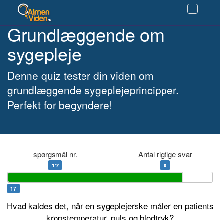
Grundlæggende om
sygepleje
Denne quiz tester din viden om
grundlæggende sygeplejeprincipper.
Perfekt for begyndere!
spørgsmål nr.
Antal rigtige svar
1/7
0
17
Hvad kaldes det, når en sygeplejerske måler en patients
kropstemperatur, puls og blodtryk?