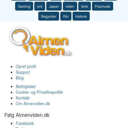
Gaming
ord
Japan
viden
ferie
Popmusik
Begynder
Rio
historie
Opret profil
Support
Blog
Betingelser
Cookie- og Privatlivspolitik
Kontakt
Om Almenviden.dk
Følg Almenviden.dk
Facebook