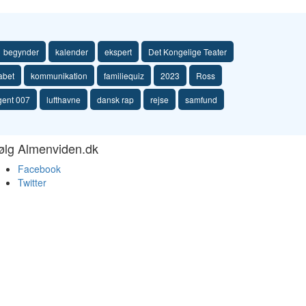
begynder
kalender
ekspert
Det Kongelige Teater
fabet
kommunikation
familiequiz
2023
Ross
gent 007
lufthavne
dansk rap
rejse
samfund
ølg Almenviden.dk
Facebook
Twitter