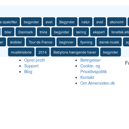
 opskrifter
begynder
øvet
Begynder
natur
øvet
økonomi
biler
Danmark
trivia
begynder
læring
ekspert
fonetisk al
er
årstider
Tour de France
beginner
flyvning
dansk musik
a
musikhistorie
2014
Babylons hængende haver
begynder
Opret profil
Betingelser
F
Support
Cookie- og
Blog
Privatlivspolitik
Kontakt
Om Almenviden.dk