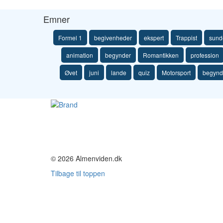
Emner
Formel 1
begivenheder
ekspert
Trappist
sunde
animation
begynder
Romantikken
profession
Øvet
juni
lande
quiz
Motorsport
begynd
© 2026 Almenviden.dk
Tilbage til toppen