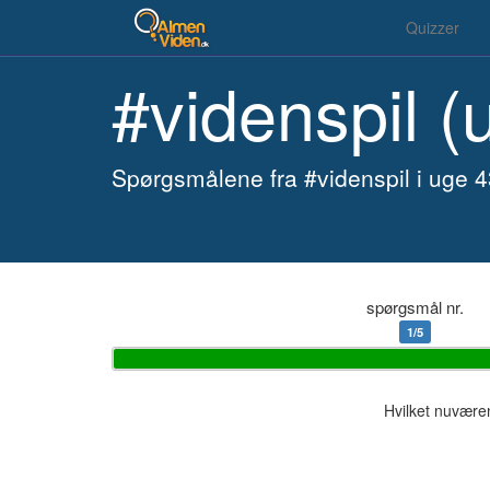
Quizzer
#videnspil (
Spørgsmålene fra #videnspil i uge 
spørgsmål nr.
1/5
Hvilket nuværen