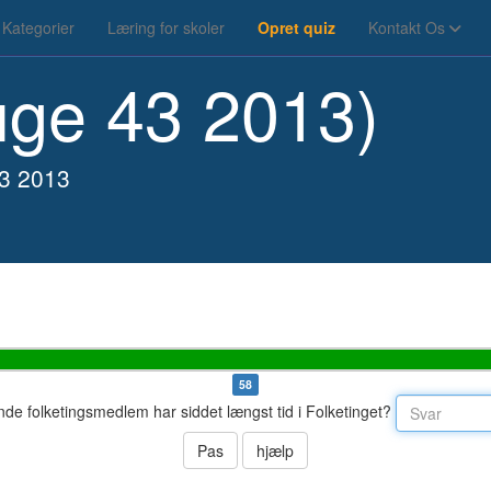
Kategorier
Læring for skoler
Opret quiz
Kontakt Os
uge 43 2013)
43 2013
57
de folketingsmedlem har siddet længst tid i Folketinget?
Pas
hjælp