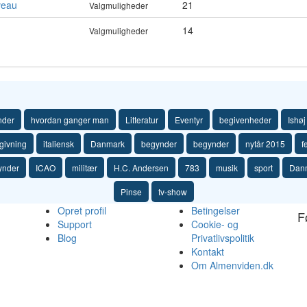
veau
21
Valgmuligheder
14
Valgmuligheder
nder
hvordan ganger man
Litteratur
Eventyr
begivenheder
Ishøj
givning
italiensk
Danmark
begynder
begynder
nytår 2015
f
ynder
ICAO
militær
H.C. Andersen
783
musik
sport
Dan
Pinse
tv-show
Opret profil
Betingelser
F
Support
Cookie- og
Blog
Privatlivspolitik
Kontakt
Om Almenviden.dk