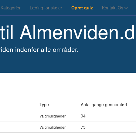
Kategorier
Læring for skoler
Opret quiz
Kontakt Os
il Almenviden.d
iden indenfor alle områder.
Type
Antal gange gennemført
94
Valgmuligheder
75
Valgmuligheder