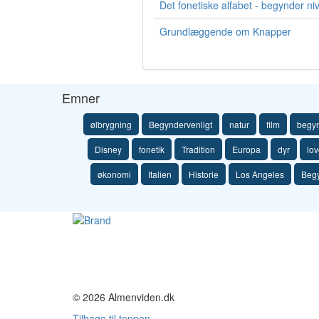
Det fonetiske alfabet - begynder ni
Grundlæggende om Knapper
Emner
ølbrygning
Begyndervenligt
natur
film
begy
Disney
fonetik
Tradition
Europa
dyr
lov
økonomi
Italien
Historie
Los Angeles
Beg
© 2026 Almenviden.dk
Tilbage til toppen