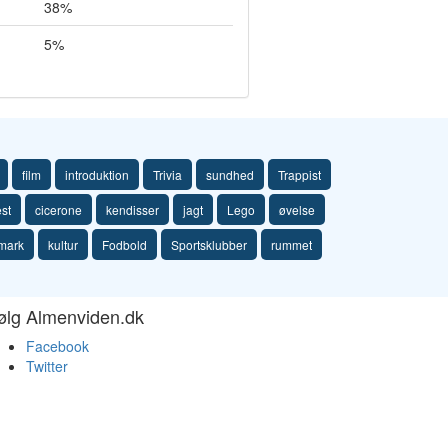
38%
5%
film
introduktion
Trivia
sundhed
Trappist
est
cicerone
kendisser
jagt
Lego
øvelse
mark
kultur
Fodbold
Sportsklubber
rummet
ølg Almenviden.dk
Facebook
Twitter