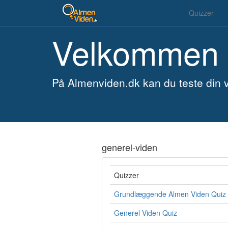
Quizzer
Velkommen t
På Almenviden.dk kan du teste din v
generel-viden
Quizzer
Grundlæggende Almen Viden Quiz
Generel Viden Quiz