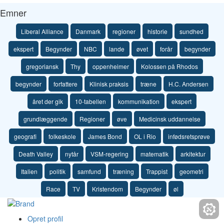
Emner
Liberal Alliance
Danmark
regioner
historie
sundhed
ekspert
Begynder
NBC
lande
øvet
forår
begynder
gregoriansk
Thy
oppenheimer
Kolossen på Rhodos
begynder
forfattere
Klinisk praksis
træne
H.C. Andersen
året der gik
10-tabellen
kommunikation
ekspert
grundlæggende
Regioner
øve
Medicinsk uddannelse
geografi
folkeskole
James Bond
OL i Rio
infødsretsprøve
Death Valley
nytår
VSM-regering
matematik
arkitektur
Italien
politik
samfund
træning
Trappist
geometri
Race
TV
Kristendom
Begynder
øl
Opret profil