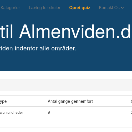
Kategorier
Læring for skoler
Opret quiz
Kontakt Os
til
Almenviden.d
iden indenfor alle områder.
ype
Antal gange gennemført
9
algmuligheder