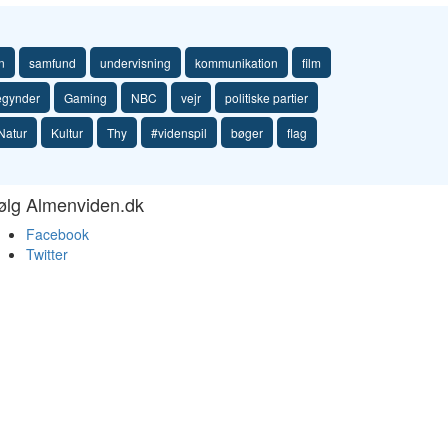
n
samfund
undervisning
kommunikation
film
egynder
Gaming
NBC
vejr
politiske partier
Natur
Kultur
Thy
#videnspil
bøger
flag
ølg Almenviden.dk
Facebook
Twitter