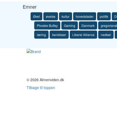
Emner
Øvet
øvelse
kultur
hovedstader
politik
D
Phoebe Buffay
Gaming
Danmark
gregorians
læring
kendisser
Liberal Alliance
nedbør
© 2026 Almenviden.dk
Tilbage til toppen