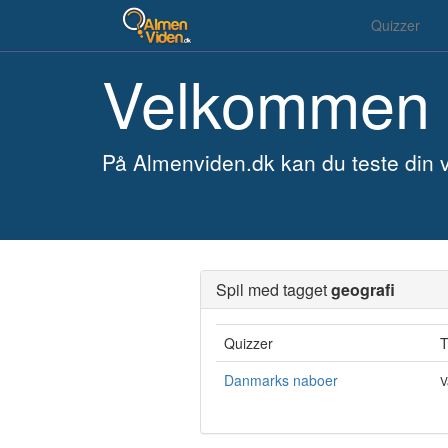
Quizzer
Velkommen 
På Almenviden.dk kan du teste din v
Spil med tagget
geografi
Quizzer
T
Danmarks naboer
V