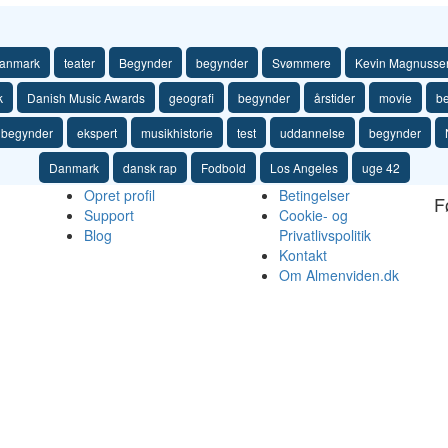
anmark
teater
Begynder
begynder
Svømmere
Kevin Magnusse
k
Danish Music Awards
geografi
begynder
årstider
movie
b
begynder
ekspert
musikhistorie
test
uddannelse
begynder
Danmark
dansk rap
Fodbold
Los Angeles
uge 42
Opret profil
Betingelser
F
Support
Cookie- og
Blog
Privatlivspolitik
Kontakt
Om Almenviden.dk