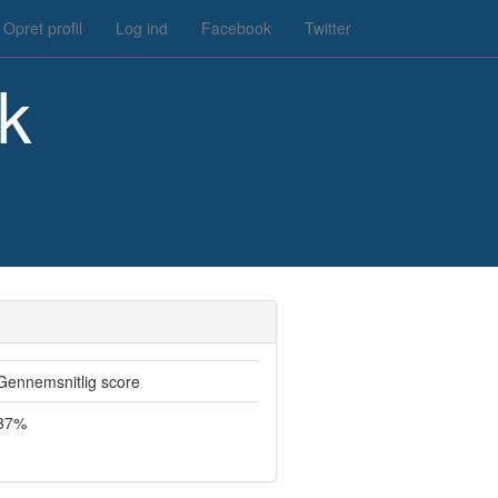
Opret profil
Log ind
Facebook
Twitter
k
Gennemsnitlig score
37%