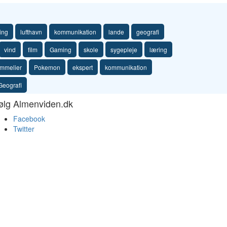
ing
lufthavn
kommunikation
lande
geografi
vind
film
Gaming
skole
sygepleje
læring
mmelier
Pokemon
ekspert
kommunikation
Geografi
ølg Almenviden.dk
Facebook
Twitter