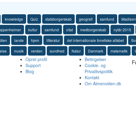
knowledge
Quiz
statsborgerskab
geografi
samfund
Madlavn
oppenheimer
kultur
samfund
citat
medborgerskab
nytår 2015
ndien
lande
hjem
litteratur
det internationale fonetiske alfabet
So
else
musik
verden
sundhed
Natur
Danmark
matematik
Opret profil
Betingelser
F
Support
Cookie- og
Blog
Privatlivspolitik
Kontakt
Om Almenviden.dk