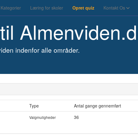
Kategorier
Læring for skoler
Opret quiz
Kontakt Os
til
Almenviden.d
iden indenfor alle områder.
Type
Antal gange gennemført
36
Valgmuligheder