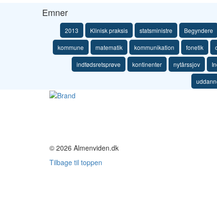
Emner
2013
Klinisk praksis
statsministre
Begyndere
kommune
matematik
kommunikation
fonetik
indfødsretsprøve
kontinenter
nytårssjov
I
uddann
© 2026 Almenviden.dk
Tilbage til toppen