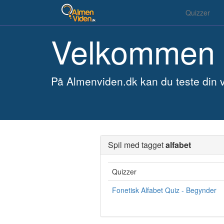
Quizzer
Velkommen 
På Almenviden.dk kan du teste din v
Spil med tagget
alfabet
Quizzer
Fonetisk Alfabet Quiz - Begynder