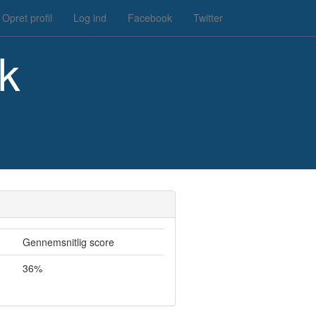
Opret profil
Log ind
Facebook
Twitter
k
Gennemsnitlig score
36%