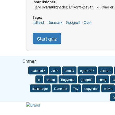
Instruktioner:
Flere svarmuligheder. Et korrekt svar. Fx. Hvad er 2
Tags:
Jylland
Danmark
Geografi
Øvet
Start quiz
Emner
matematik
2014
fonetik
agent 007
Alfabet
øl
Viden
Begynder
geografi
sprog
f
statsborger
Danmark
Thy
begynder
movie
D