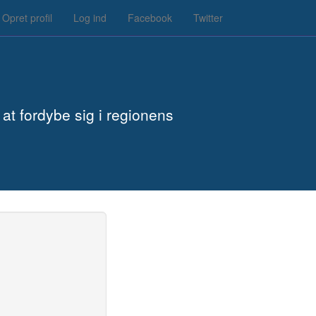
Opret profil
Log ind
Facebook
Twitter
at fordybe sig i regionens