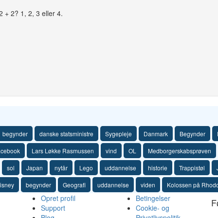
 + 2? 1, 2, 3 eller 4.
begynder
danske statsministre
Sygepleje
Danmark
Begynder
acebook
Lars Løkke Rasmussen
vind
OL
Medborgerskabsprøven
sol
Japan
nytår
Lego
uddannelse
historie
Trappistøl
isney
begynder
Geografi
uddannelse
viden
Kolossen på Rhod
Opret profil
Betingelser
F
Support
Cookie- og
Blog
Privatlivspolitik