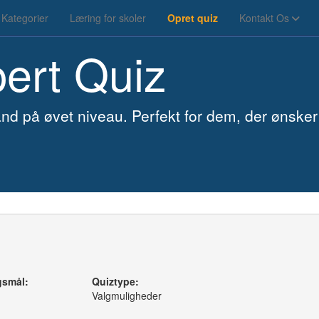
Kategorier
Læring for skoler
Opret quiz
Kontakt Os
pert Quiz
nd på øvet niveau. Perfekt for dem, der ønsker 
gsmål:
Quiztype:
Valgmuligheder