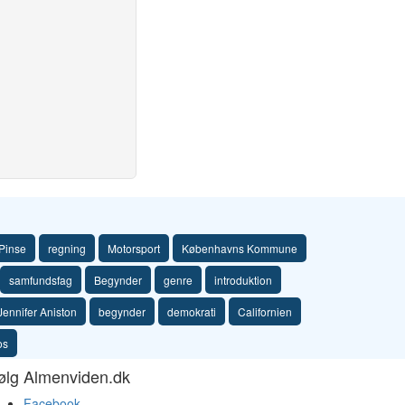
Pinse
regning
Motorsport
Københavns Kommune
samfundsfag
Begynder
genre
introduktion
Jennifer Aniston
begynder
demokrati
Californien
os
ølg Almenviden.dk
Facebook