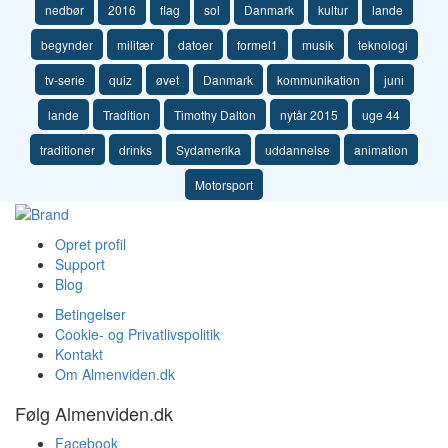
nedbør
2016
flag
sol
Danmark
kultur
lande
begynder
militær
datoer
formel1
musik
teknologi
tv-serie
quiz
øvet
Danmark
kommunikation
juni
lande
Tradition
Timothy Dalton
nytår 2015
uge 44
traditioner
drinks
Sydamerika
uddannelse
animation
Motorsport
Opret profil
Support
Blog
Betingelser
Cookie- og Privatlivspolitik
Kontakt
Om Almenviden.dk
Følg Almenviden.dk
Facebook