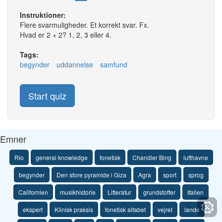
Instruktioner:
Flere svarmuligheder. Et korrekt svar. Fx.
Hvad er 2 + 2? 1, 2, 3 eller 4.
Tags:
begynder
uddannelse
samfund
Start quiz
Emner
Rio
general knowledge
fonetisk
Chandler Bing
lufthavne
begynder
Den store pyramide i Giza
Agra
sport
sprog
Californien
musikhistorie
Litteratur
grundstoffer
Italien
ekspert
Klinisk praksis
fonetisk alfabet
vejret
lande