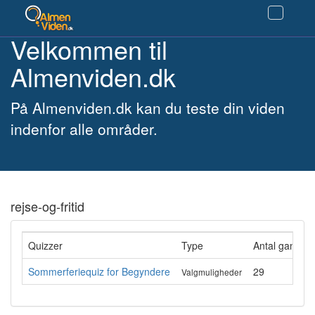
Velkommen til
Almenviden.dk
På Almenviden.dk kan du teste din viden
indenfor alle områder.
rejse-og-fritid
Quizzer
Type
Antal gange 
Sommerferiequiz for Begyndere
29
Valgmuligheder