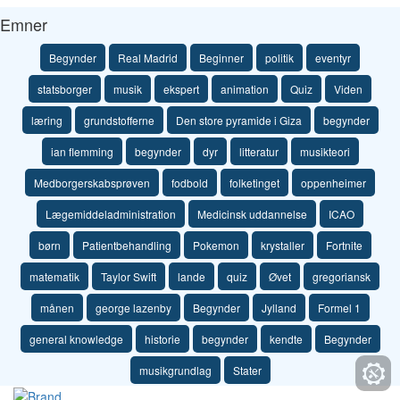
Emner
Begynder
Real Madrid
Beginner
politik
eventyr
statsborger
musik
ekspert
animation
Quiz
Viden
læring
grundstofferne
Den store pyramide i Giza
begynder
ian flemming
begynder
dyr
litteratur
musikteori
Medborgerskabsprøven
fodbold
folketinget
oppenheimer
Lægemiddeladministration
Medicinsk uddannelse
ICAO
børn
Patientbehandling
Pokemon
krystaller
Fortnite
matematik
Taylor Swift
lande
quiz
Øvet
gregoriansk
månen
george lazenby
Begynder
Jylland
Formel 1
general knowledge
historie
begynder
kendte
Begynder
musikgrundlag
Stater