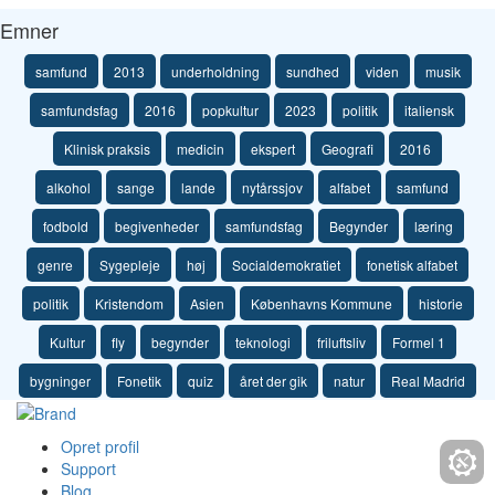
Emner
samfund
2013
underholdning
sundhed
viden
musik
samfundsfag
2016
popkultur
2023
politik
italiensk
Klinisk praksis
medicin
ekspert
Geografi
2016
alkohol
sange
lande
nytårssjov
alfabet
samfund
fodbold
begivenheder
samfundsfag
Begynder
læring
genre
Sygepleje
høj
Socialdemokratiet
fonetisk alfabet
politik
Kristendom
Asien
Københavns Kommune
historie
Kultur
fly
begynder
teknologi
friluftsliv
Formel 1
bygninger
Fonetik
quiz
året der gik
natur
Real Madrid
Opret profil
Support
Blog